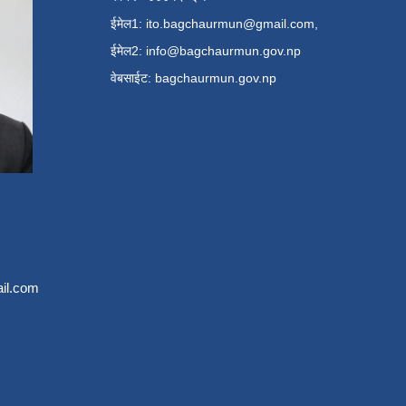
ईमेल1:
ito.bagchaurmun@gmail.com
,
ईमेल2:
info@bagchaurmun.gov.np
वे‍बसाईट: bagchaurmun.gov.np
il.com