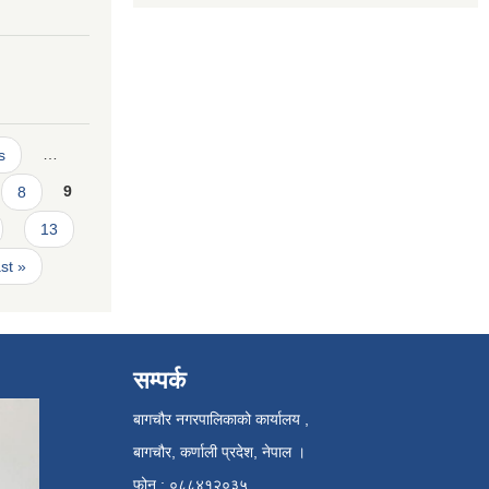
s
…
8
9
13
ast »
सम्पर्क
बागचौर नगरपालिकाको कार्यालय ,
बागचौर, कर्णाली प्रदेश, नेपाल ।
फोन : ०८८४१२०३५