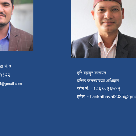
डा नं.२
हरि बहादुर कठायत
४१८२२
बरिष्ठ जनस्वास्थ्य अधिकृत
4@gmail.com
फोन नं. - ९८६८०३३७४९
इमेल -
harikathayat2035@gma