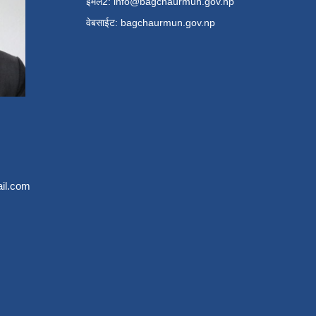
ईमेल2:
info@bagchaurmun.gov.np
वे‍बसाईट: bagchaurmun.gov.np
il.com