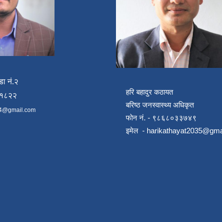
डा नं.२
हरि बहादुर कठायत
४१८२२
बरिष्ठ जनस्वास्थ्य अधिकृत
4@gmail.com
फोन नं. - ९८६८०३३७४९
इमेल -
harikathayat2035@gma