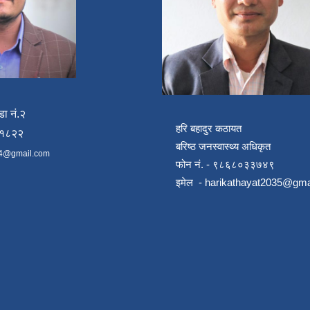
डा नं.२
हरि बहादुर कठायत
४१८२२
बरिष्ठ जनस्वास्थ्य अधिकृत
4@gmail.com
फोन नं. - ९८६८०३३७४९
इमेल -
harikathayat2035@gma