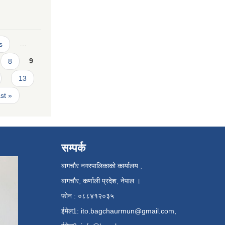
s
…
8
9
13
ast »
सम्पर्क
बागचौर नगरपालिकाको कार्यालय ,
बागचौर, कर्णाली प्रदेश, नेपाल ।
फोन : ०८८४१२०३५
ईमेल1:
ito.bagchaurmun@gmail.com
,