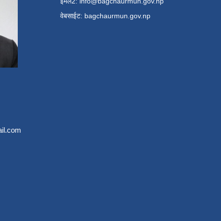
ईमेल2:
info@bagchaurmun.gov.np
वे‍बसाईट: bagchaurmun.gov.np
il.com