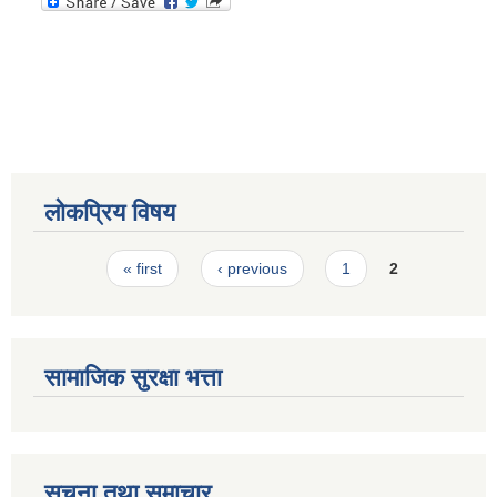
स्मार्टपालिका बागचौर (Integrated digital profile & smart palika bagchaur)
लोकप्रिय विषय
Pages
« first
‹ previous
1
2
सामाजिक सुरक्षा भत्ता
सूचना तथा समाचार