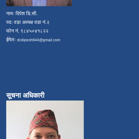
नामः दिपेश डि.सी.
पदः वडा अध्यक्ष वडा नं.२
फोन नं. ९८४५०४१८२२
ईमेलः
dcdipesh944@gmail.com
सूचना अधिकारी