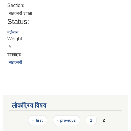
Section:
स्मार्टपालिका बागचौर (Integrated digital profile & smart palika bagchaur)
सहकारी शाखा
Status:
बर्तमान
Weight:
5
शाखाहरु:
सहकारी
लोकप्रिय विषय
Pages
« first
‹ previous
1
2