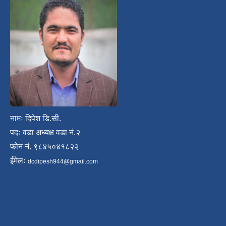
नामः दिपेश डि.सी.
पदः वडा अध्यक्ष वडा नं.२
फोन नं. ९८४५०४१८२२
ईमेलः
dcdipesh944@gmail.com