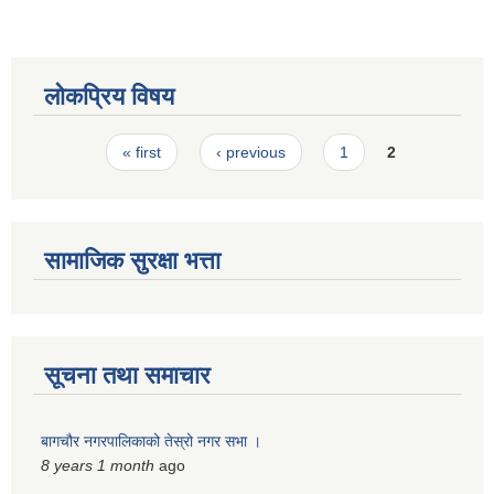
स्मार्टपालिका बागचौर (Integrated digital profile & smart palika bagchaur)
लोकप्रिय विषय
Pages
« first
‹ previous
1
2
सामाजिक सुरक्षा भत्ता
सूचना तथा समाचार
बागचौर नगरपालिकाको तेस्रो नगर सभा ।
8 years 1 month
ago