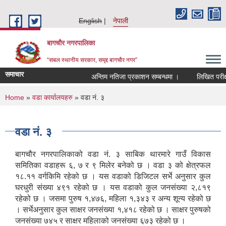
Skip to main content
English
नेपाली
बागचौर नगरपालिका
“सबल स्थानीय सरकार, समृद्द बागचौर नगर”
समाचार
अन्तिम नतिजा प्रकाशन सम्बन्धमा ।
लिखित परीक्षा
You are here
Home
»
वडा ‍कार्यालयहरु
» वडा नं. ३
वडा नं. ३
बागचौर नगरपालिकाको वडा नं. ३ साबिक थारमारे गाउँ विकास
समितिका वडाहरू ६, ७ र ९ मिलेर बनेको छ । वडा ३ को क्षेत्रफल
१८.११ वर्गकिमि रहेको छ । यस वडाको डिजिटल सर्भे अनुसार कुल
घरधुरी संख्या ४९१ रहेको छ । यस वडाको कुल जनसंख्या २,८१९
रहेको छ । जसमा पुरुष १,४७६, महिला १,३४३ र अन्य शून्य रहेको छ
। सर्भेअनुसार कुल साक्षर जनसंख्या १,४१८ रहेको छ । साक्षर पुरुषको
जनसंख्या ७४५ र साक्षर महिलाको जनसंख्या ६७३ रहेको छ ।