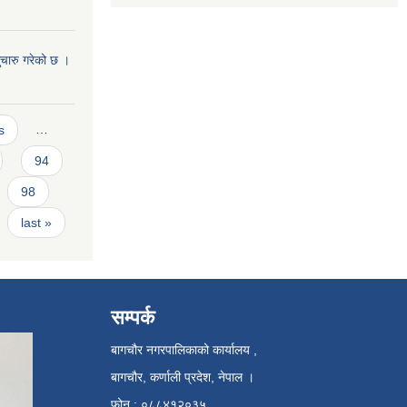
सुचारु गरेको छ ।
s
…
94
98
last »
सम्पर्क
बागचौर नगरपालिकाको कार्यालय ,
बागचौर, कर्णाली प्रदेश, नेपाल ।
फोन : ०८८४१२०३५