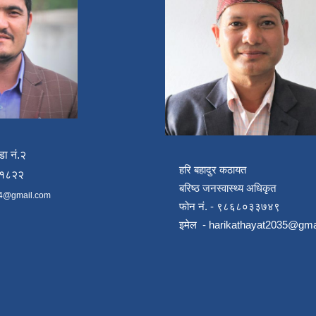
डा नं.२
हरि बहादुर कठायत
४१८२२
बरिष्ठ जनस्वास्थ्य अधिकृत
4@gmail.com
फोन नं. - ९८६८०३३७४९
इमेल -
harikathayat2035@gma