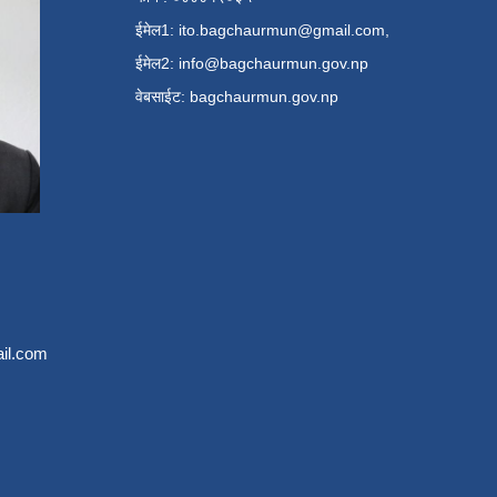
ईमेल1:
ito.bagchaurmun@gmail.com
,
ईमेल2:
info@bagchaurmun.gov.np
वे‍बसाईट: bagchaurmun.gov.np
il.com