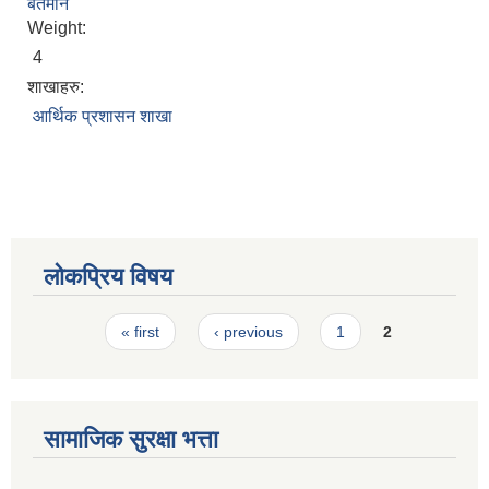
बर्तमान
स्मार्टपालिका बागचौर (Integrated digital profile & smart palika bagchaur)
Weight:
4
शाखाहरु:
आर्थिक प्रशासन शाखा
लोकप्रिय विषय
Pages
« first
‹ previous
1
2
सामाजिक सुरक्षा भत्ता