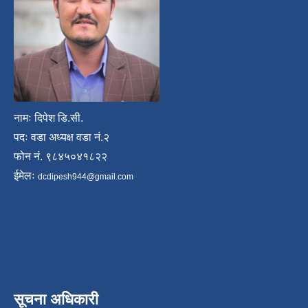
नामः दिपेश डि.सी.
पदः वडा अध्यक्ष वडा नं.२
फोन नं. ९८४५०४१८२२
ईमेलः
dcdipesh944@gmail.com
सूचना अधिकारी