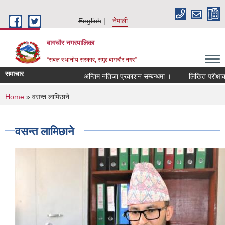
Skip to main content
English
नेपाली
बागचौर नगरपालिका
“सबल स्थानीय सरकार, समृद्द बागचौर नगर”
समाचार
अन्तिम नतिजा प्रकाशन सम्बन्धमा ।
लिखित परीक्षाको
You are here
Home
» वसन्त लामिछाने
वसन्त लामिछाने