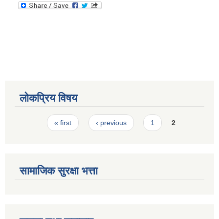
स्मार्टपालिका बागचौर (Integrated digital profile & smart palika bagchaur)
लोकप्रिय विषय
Pages
« first
‹ previous
1
2
सामाजिक सुरक्षा भत्ता