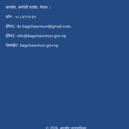
बागचौर, कर्णाली प्रदेश, नेपाल ।
फोन : ०८८४१२०३५
ईमेल1:
ito.bagchaurmun@gmail.com
,
ईमेल2:
info@bagchaurmun.gov.np
वे‍बसाईट: bagchaurmun.gov.np
© 2026 बागचौर नगरपालिका