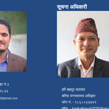
सूचना अधिकारी
डा नं.२
हरि बहादुर कठायत
४१८२२
बरिष्ठ जनस्वास्थ्य अधिकृत
4@gmail.com
फोन नं. - ९८६८०३३७४९
इमेल -
harikathayat2035@gma