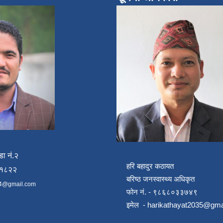
डा नं.२
हरि बहादुर कठायत
४१८२२
बरिष्ठ जनस्वास्थ्य अधिकृत
4@gmail.com
फोन नं. - ९८६८०३३७४९
इमेल -
harikathayat2035@gma