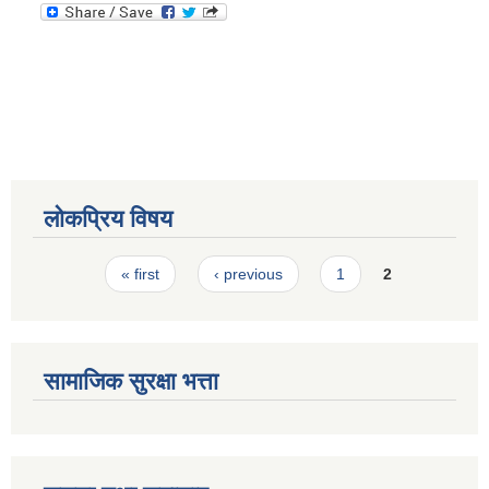
स्मार्टपालिका बागचौर (Integrated digital profile & smart palika bagchaur)
लोकप्रिय विषय
Pages
« first
‹ previous
1
2
सामाजिक सुरक्षा भत्ता