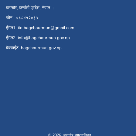
बागचौर, कर्णाली प्रदेश, नेपाल ।
फोन : ०८८४१२०३५
ईमेल1:
ito.bagchaurmun@gmail.com
,
ईमेल2:
info@bagchaurmun.gov.np
वे‍बसाईट: bagchaurmun.gov.np
© 2026 बागचौर नगरपालिका