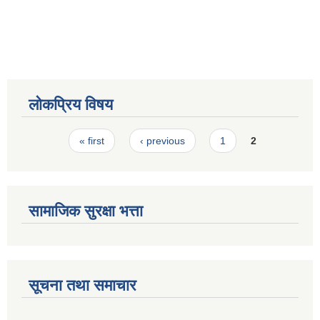
स्मार्टपालिका बागचौर (Integrated digital profile & smart palika bagchaur)
लोकप्रिय विषय
Pages
« first
‹ previous
1
2
सामाजिक सुरक्षा भत्ता
सूचना तथा समाचार