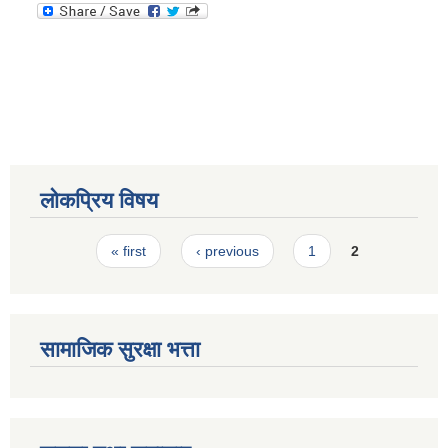
स्मार्टपालिका बागचौर (Integrated digital profile & smart palika bagchaur)
लोकप्रिय विषय
Pages
« first
‹ previous
1
2
सामाजिक सुरक्षा भत्ता