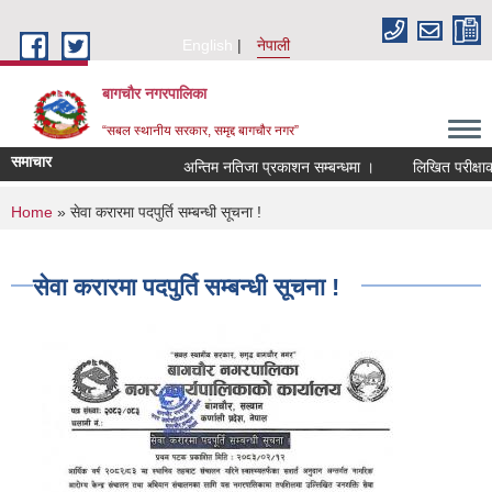
Skip to main content
English
नेपाली
बागचौर नगरपालिका
“सबल स्थानीय सरकार, समृद्द बागचौर नगर”
समाचार
अन्तिम नतिजा प्रकाशन सम्बन्धमा ।
लिखित परीक्षाको
You are here
Home
» सेवा करारमा पदपुर्ति सम्बन्धी सूचना !
सेवा करारमा पदपुर्ति सम्बन्धी सूचना !