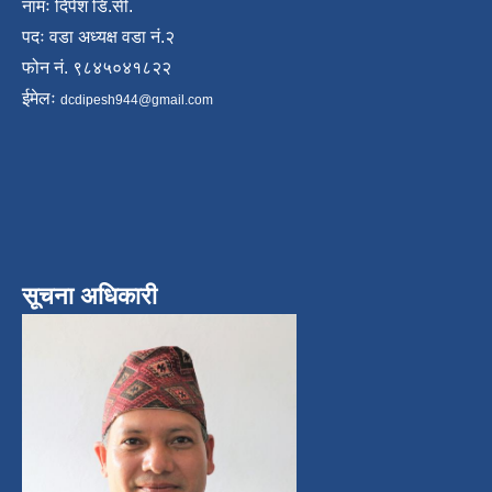
नामः दिपेश डि.सी.
पदः वडा अध्यक्ष वडा नं.२
फोन नं. ९८४५०४१८२२
ईमेलः
dcdipesh944@gmail.com
सूचना अधिकारी