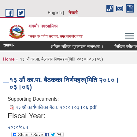
Skip to main content
English
नेपाली
बागचौर नगरपालिका
“सबल स्थानीय सरकार, समृद्द बागचौर नगर”
समाचार
अन्तिम नतिजा प्रकाशन सम्बन्धमा ।
लिखित परीक्षाको 
You are here
Home
» १३ औं का.पा. बैठकका निर्णयहरु(मिति २०८०।०३।०६)
१३ औं का.पा. बैठकका निर्णयहरु(मिति २०८०।
०३।०६)
Supporting Documents:
१३ औं कार्यपालिका बैठक २०८०।०३।०६.pdf
Fiscal Year:
२०८०/०८१