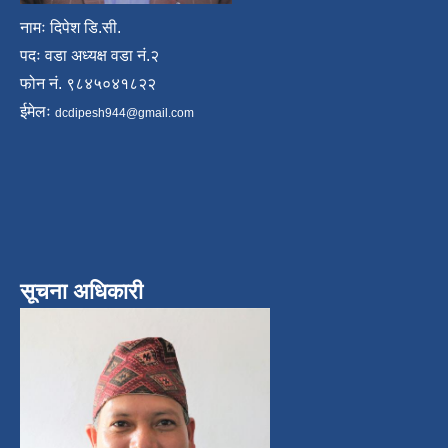
नामः दिपेश डि.सी.
पदः वडा अध्यक्ष वडा नं.२
फोन नं. ९८४५०४१८२२
ईमेलः
dcdipesh944@gmail.com
सूचना अधिकारी