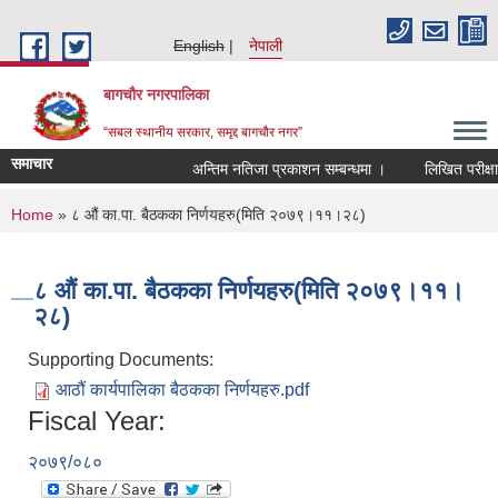
Skip to main content
English
नेपाली
बागचौर नगरपालिका
“सबल स्थानीय सरकार, समृद्द बागचौर नगर”
समाचार
अन्तिम नतिजा प्रकाशन सम्बन्धमा ।
लिखित परीक्षाक
You are here
Home
» ८ औं का.पा. बैठकका निर्णयहरु(मिति २०७९।११।२८)
८ औं का.पा. बैठकका निर्णयहरु(मिति २०७९।११।
२८)
Supporting Documents:
आठौं कार्यपालिका बैठकका निर्णयहरु.pdf
Fiscal Year:
२०७९/०८०