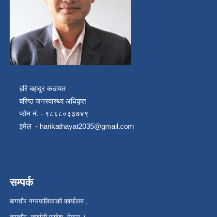
हरि बहादुर कठायत
बरिष्ठ जनस्वास्थ्य अधिकृत
फोन नं. - ९८६८०३३७४९
इमेल -
harikathayat2035@gmail.com
सम्पर्क
बागचौर नगरपालिकाको कार्यालय ,
बागचौर, कर्णाली प्रदेश, नेपाल ।