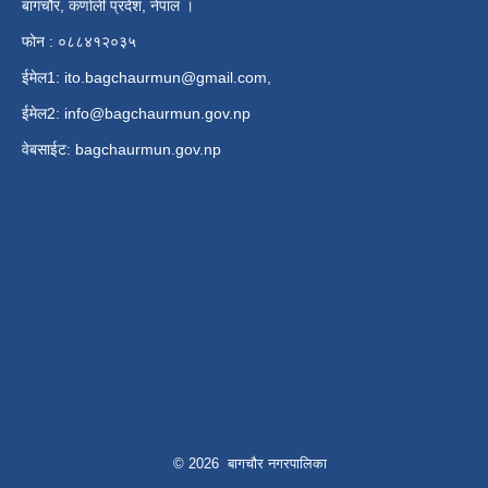
बागचौर, कर्णाली प्रदेश, नेपाल ।
फोन : ०८८४१२०३५
ईमेल1:
ito.bagchaurmun@gmail.com
,
ईमेल2:
info@bagchaurmun.gov.np
वे‍बसाईट: bagchaurmun.gov.np
© 2026 बागचौर नगरपालिका