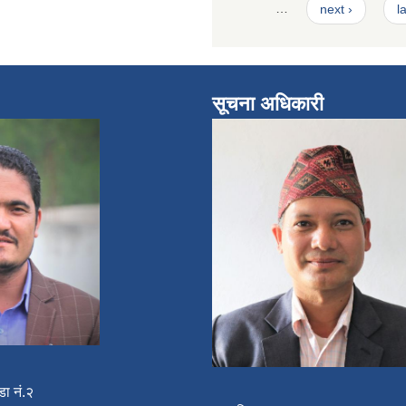
…
next ›
l
सूचना अधिकारी
डा नं.२