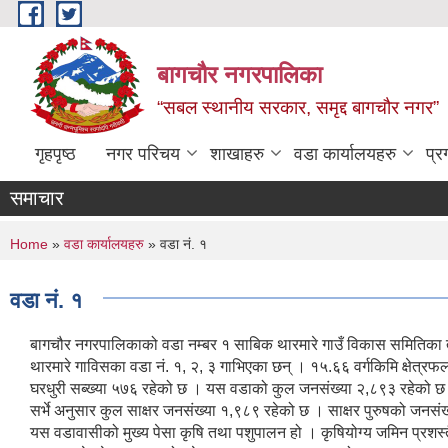
Skip to main content
बागचौर नगरपालिका
“सबल स्थानीय सरकार, समृद्द बागचौर नगर”
गृहपृष्ठ
नगर परिचय
शाखाहरु
वडा ‍कार्यालयहरु
प्र
समाचार
You are here
Home
»
वडा ‍कार्यालयहरु
» वडा नं. १
वडा नं. १
बागचौर नगरपालिकाको वडा नम्बर १ साबिक थारमारे गाउँ विकास समितिका 
थारमारे गाविसका वडा नं. १, २, ३ गाभिएका छन् । १५.६६ वर्गकिमि क्षेत्
घरधुरी सब्ख्या ५७६ रहेको छ । यस वडाको कुल जनसंख्या २,८९३ रहेको छ 
सर्भे अनुसार कुल साक्षर जनसंख्या १,९८९ रहेको छ । साक्षर पुरुषको जनस
यस वडावासीको मुख्य पेसा कृषि तथा पशुपालन हो । कृषियोग्य जमिन प्रशस्त