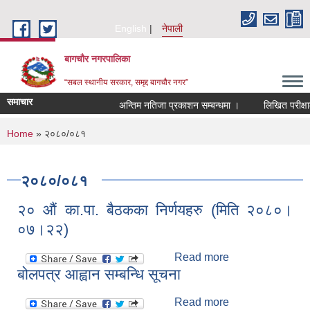
Skip to main content
English
नेपाली
बागचौर नगरपालिका
“सबल स्थानीय सरकार, समृद्द बागचौर नगर”
समाचार
अन्तिम नतिजा प्रकाशन सम्बन्धमा ।
लिखित परीक्षाको
You are here
Home
» २०८०/०८१
२०८०/०८१
२० औं का.पा. बैठकका निर्णयहरु (मिति २०८०।
०७।२२)
Read more
about २० औं
बोलपत्र आह्वान सम्बन्धि सूचना
का.पा. बैठकका
निर्णयहरु (मिति
Read more
about बोलपत्र
२०८०।०७।२२)