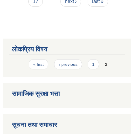
17
…
next ›
last »
स्मार्टपालिका बागचौर (Integrated digital profile & smart palika bagchaur)
लोकप्रिय विषय
Pages
« first
‹ previous
1
2
सामाजिक सुरक्षा भत्ता
सूचना तथा समाचार