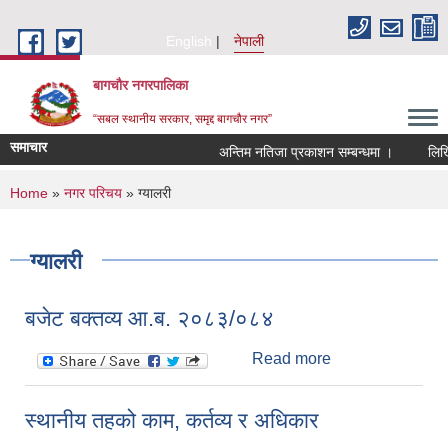
Skip to main content
English
नेपाली
बागचौर नगरपालिका
“सबल स्थानीय सरकार, समृद्द बागचौर नगर”
समाचार
अन्तिम नतिजा प्रकाशन सम्बन्धमा ।
लिखित 
You are here
Home
»
नगर परिचय
» ग्यालरी
ग्यालरी
बजेट बक्तव्य आ.ब. २०८३/०८४
Read more
about बजेट बक्तव्य
आ.ब. २०८३/०८४
स्थानीय तहको काम, कर्तव्य र अधिकार