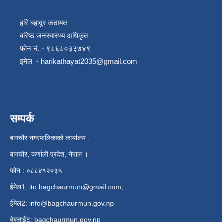
हरि बहादुर कठायत
बरिष्ठ जनस्वास्थ्य अधिकृत
फोन नं. - ९८६८०३३७४९
इमेल -
harikathayat2035@gmail.com
सम्पर्क
बागचौर नगरपालिकाको कार्यालय ,
बागचौर, कर्णाली प्रदेश, नेपाल ।
फोन : ०८८४१२०३५
ईमेल1:
ito.bagchaurmun@gmail.com
,
ईमेल2:
info@bagchaurmun.gov.np
वे‍बसाईट: bagchaurmun.gov.np