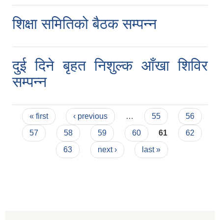
स्मार्टपालिका बागचौर (Integrated digital profile & smart palika bagchaur)
शिक्षा समितिको बैठक सम्पन्न
दुई दिने बृहत निशुल्क आँखा शिविर
सम्पन्न
Pages
« first
‹ previous
…
55
56
57
58
59
60
61
62
63
next ›
last »