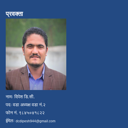
प्रवक्ता
नामः दिपेश डि.सी.
पदः वडा अध्यक्ष वडा नं.२
फोन नं. ९८४५०४१८२२
ईमेलः
dcdipesh944@gmail.com