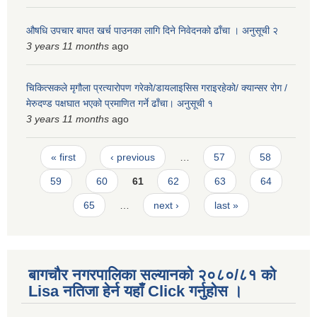
औषधि उपचार बापत खर्च पाउनका लागि दिने निवेदनको ढाँचा । अनुसूची २
3 years 11 months
ago
चिकित्सकले मृगौला प्रत्यारोपण गरेको/डायलाइसिस गराइरहेको/ क्यान्सर रोग /
मेरुदण्ड पक्षघात भएको प्रमाणित गर्ने ढाँचा। अनुसूची १
3 years 11 months
ago
Pages
« first
‹ previous
…
57
58
59
60
61
62
63
64
65
…
next ›
last »
बागचौर नगरपालिका सल्यानको २०८०/८१ को
Lisa नतिजा हेर्न यहाँ Click गर्नुहोस ।