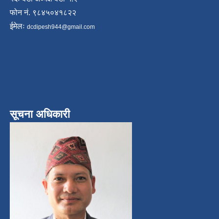
फोन नं. ९८४५०४१८२२
ईमेलः
dcdipesh944@gmail.com
सूचना अधिकारी