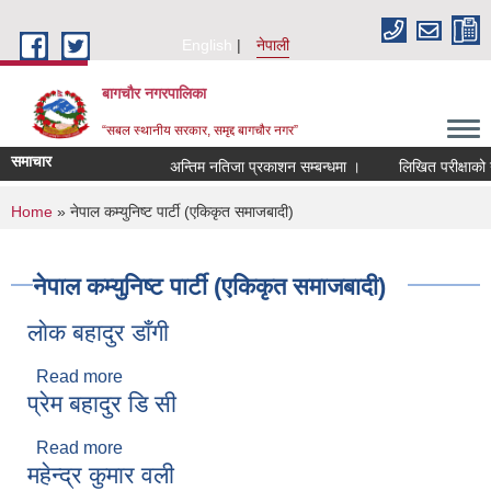
Skip to main content
English
नेपाली
बागचौर नगरपालिका
“सबल स्थानीय सरकार, समृद्द बागचौर नगर”
समाचार
अन्तिम नतिजा प्रकाशन सम्बन्धमा ।
लिखित परीक्षाको नत
You are here
Home
» नेपाल कम्युनिष्ट पार्टी (एकिकृत समाजबादी)
नेपाल कम्युनिष्ट पार्टी (एकिकृत समाजबादी)
लाेक बहादुर डाँगी
Read more
about लाेक बहादुर डाँगी
प्रेम बहादुर डि सी
Read more
about प्रेम बहादुर डि सी
महेन्द्र कुमार वली