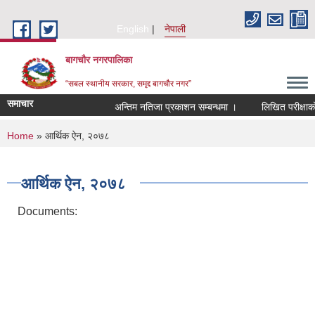
Skip to main content
English
नेपाली
बागचौर नगरपालिका
“सबल स्थानीय सरकार, समृद्द बागचौर नगर”
समाचार
अन्तिम नतिजा प्रकाशन सम्बन्धमा ।
लिखित परीक्षाको न
You are here
Home
» आर्थिक ऐन, २०७८
आर्थिक ऐन, २०७८
Documents: