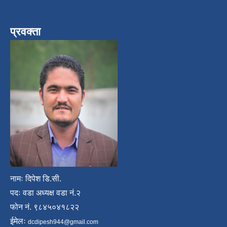
प्रवक्ता
नामः दिपेश डि.सी.
पदः वडा अध्यक्ष वडा नं.२
फोन नं. ९८४५०४१८२२
ईमेलः
dcdipesh944@gmail.com