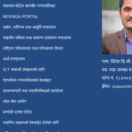
स्वास्थ्य पोर्टल बागचौर नगरपालिका
MOFAGA-PORTAL
उद्योग, वाणिज्य तथा आपूर्ति मन्त्रालय
सङ्घीय मामिला तथा सामान्य प्रशासन मन्त्रालय
राष्ट्रिय परिचयपत्र तथा पन्जिकरण विभाग
अर्थ मन्त्रालय
नामः दिपेश डि.सी.
ICT सम्बन्धी लेखहरुको लागि
पदः वडा अध्यक्ष व
फोन नं. ९८४५०
देशभरिका नगरपालिकाको वेबसाइट
ईमेलः
dcdipesh94
प्रधानमन्त्री तथा मन्त्रीपरिषदको कार्यालय
लोक सेवा आयोग
कर्णाली प्रदेश पोर्टल
स्थानिय तहहरुको वेबसाईट हेर्नको लागि