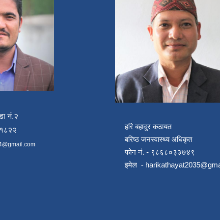
डा नं.२
हरि बहादुर कठायत
४१८२२
बरिष्ठ जनस्वास्थ्य अधिकृत
4@gmail.com
फोन नं. - ९८६८०३३७४९
इमेल -
harikathayat2035@gma