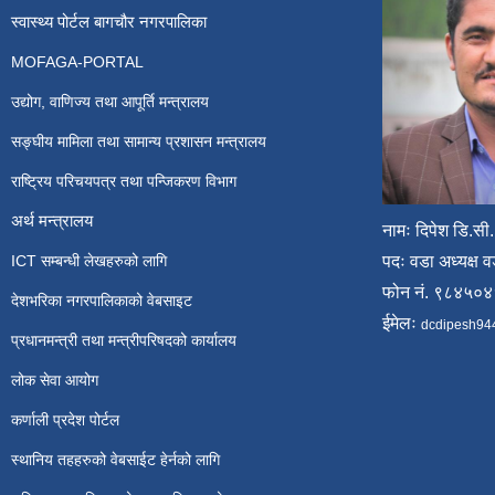
स्वास्थ्य पोर्टल बागचौर नगरपालिका
MOFAGA-PORTAL
उद्योग, वाणिज्य तथा आपूर्ति मन्त्रालय
सङ्घीय मामिला तथा सामान्य प्रशासन मन्त्रालय
राष्ट्रिय परिचयपत्र तथा पन्जिकरण विभाग
अर्थ मन्त्रालय
नामः दिपेश डि.सी.
ICT सम्बन्धी लेखहरुको लागि
पदः वडा अध्यक्ष व
फोन नं. ९८४५०
देशभरिका नगरपालिकाको वेबसाइट
ईमेलः
dcdipesh94
प्रधानमन्त्री तथा मन्त्रीपरिषदको कार्यालय
लोक सेवा आयोग
कर्णाली प्रदेश पोर्टल
स्थानिय तहहरुको वेबसाईट हेर्नको लागि