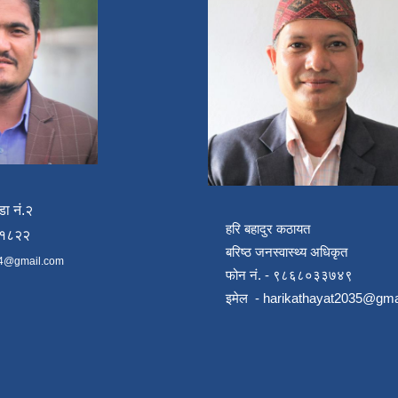
डा नं.२
हरि बहादुर कठायत
४१८२२
बरिष्ठ जनस्वास्थ्य अधिकृत
4@gmail.com
फोन नं. - ९८६८०३३७४९
इमेल -
harikathayat2035@gma