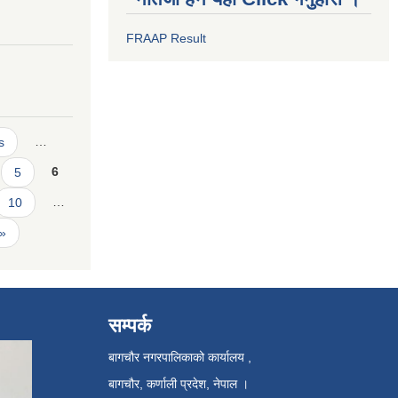
FRAAP Result
s
…
5
6
10
…
 »
सम्पर्क
बागचौर नगरपालिकाको कार्यालय ,
बागचौर, कर्णाली प्रदेश, नेपाल ।