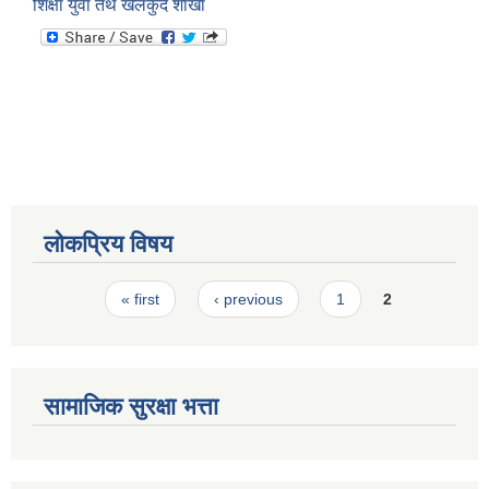
शिक्षा युवा तथ खेलकुद शाखा
स्मार्टपालिका बागचौर (Integrated digital profile & smart palika bagchaur)
लोकप्रिय विषय
Pages
« first
‹ previous
1
2
सामाजिक सुरक्षा भत्ता