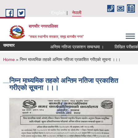
Skip to main content
English
नेपाली
बागचौर नगरपालिका
“सबल स्थानीय सरकार, समृद्द बागचौर नगर”
समाचार
अन्तिम नतिजा प्रकाशन सम्बन्धमा ।
लिखित परीक्षाको न
You are here
Home
» निम्न माध्यमिक तहकाे अन्तिम नतिजा प्रकाशित गरीएकाे सूचना ।।।
निम्न माध्यमिक तहकाे अन्तिम नतिजा प्रकाशित
गरीएकाे सूचना ।।।