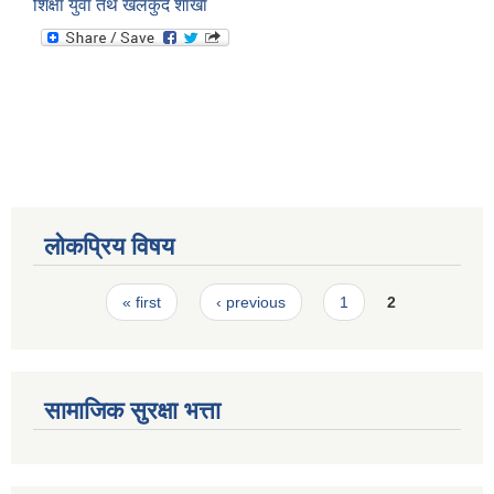
शिक्षा युवा तथ खेलकुद शाखा
स्मार्टपालिका बागचौर (Integrated digital profile & smart palika bagchaur)
लोकप्रिय विषय
Pages
« first
‹ previous
1
2
सामाजिक सुरक्षा भत्ता