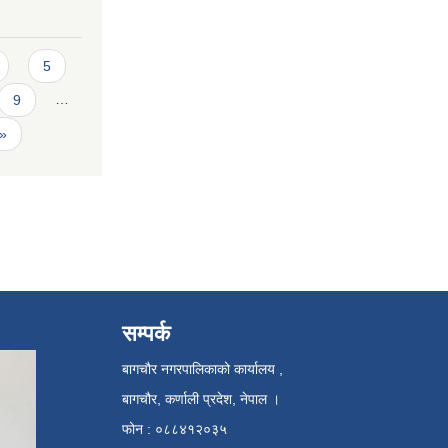
5
9
…
 »
सम्पर्क
बागचौर नगरपालिकाको कार्यालय ,
बागचौर, कर्णाली प्रदेश, नेपाल ।
फोन : ०८८४१२०३५