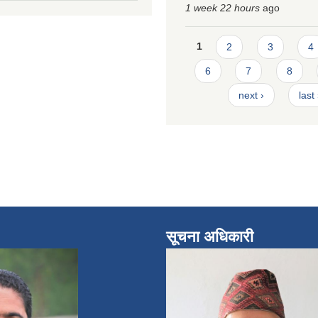
1 week 22 hours
ago
Pages
1
2
3
4
6
7
8
next ›
last
सूचना अधिकारी