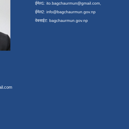
ईमेल1:
ito.bagchaurmun@gmail.com
,
ईमेल2:
info@bagchaurmun.gov.np
वे‍बसाईट: bagchaurmun.gov.np
il.com