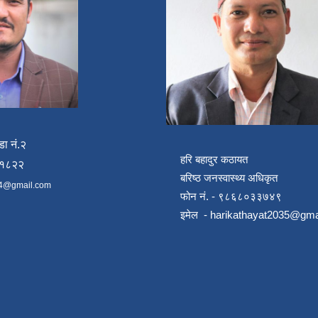
डा नं.२
हरि बहादुर कठायत
४१८२२
बरिष्ठ जनस्वास्थ्य अधिकृत
4@gmail.com
फोन नं. - ९८६८०३३७४९
इमेल -
harikathayat2035@gma