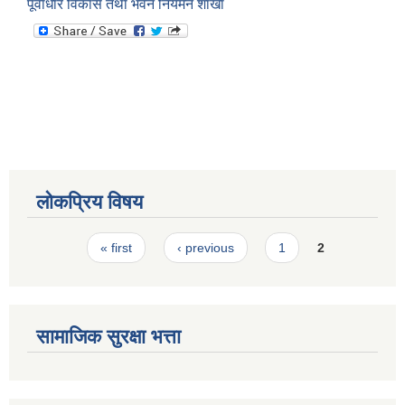
पूर्वाधार विकास तथा भवन नियमन शाखा
स्मार्टपालिका बागचौर (Integrated digital profile & smart palika bagchaur)
लोकप्रिय विषय
Pages
« first
‹ previous
1
2
सामाजिक सुरक्षा भत्ता