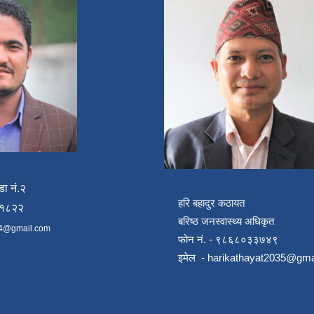
डा नं.२
हरि बहादुर कठायत
४१८२२
बरिष्ठ जनस्वास्थ्य अधिकृत
4@gmail.com
फोन नं. - ९८६८०३३७४९
इमेल -
harikathayat2035@gma