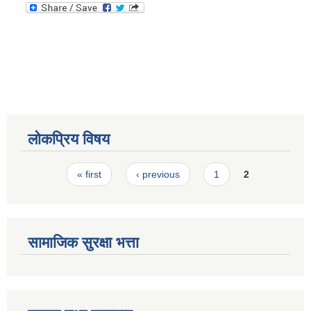
स्मार्टपालिका बागचौर (Integrated digital profile & smart palika bagchaur)
लोकप्रिय विषय
Pages
« first
‹ previous
1
2
सामाजिक सुरक्षा भत्ता