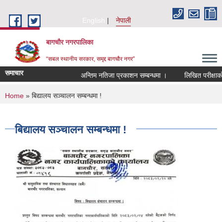
Skip to main content
English
नेपाली
बागचौर नगरपालिका
“सबल स्थानीय सरकार, समृद्द बागचौर नगर”
समाचार
अन्तिम नतिजा प्रकाशन सम्बन्धमा ।
लिखित परीक्षाको न
You are here
Home
» बिद्यालय सञ्चालन सम्बन्धमा !
बिद्यालय सञ्चालन सम्बन्धमा !