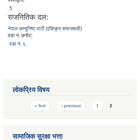
स्मार्टपालिका बागचौर (Integrated digital profile & smart palika bagchaur)
5
राजनितिक दल:
नेपाल कम्युनिष्ट पार्टी (एकिकृत समाजबादी)
वडा नं. छनौट:
वडा नं. ६
लोकप्रिय विषय
Pages
« first
‹ previous
1
2
सामाजिक सुरक्षा भत्ता