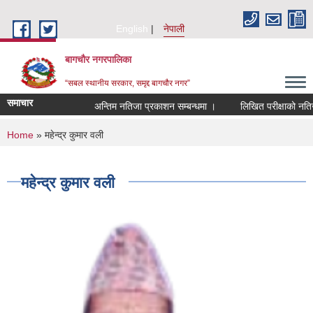
Skip to main content
English
नेपाली
बागचौर नगरपालिका
“सबल स्थानीय सरकार, समृद्द बागचौर नगर”
समाचार
अन्तिम नतिजा प्रकाशन सम्बन्धमा ।
लिखित परीक्षाको नतिजा 
You are here
Home
» महेन्द्र कुमार वली
महेन्द्र कुमार वली