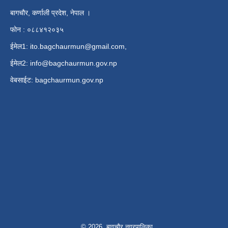
बागचौर, कर्णाली प्रदेश, नेपाल ।
फोन : ०८८४१२०३५
ईमेल1:
ito.bagchaurmun@gmail.com
,
ईमेल2:
info@bagchaurmun.gov.np
वे‍बसाईट: bagchaurmun.gov.np
© 2026 बागचौर नगरपालिका