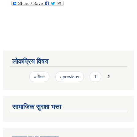
स्मार्टपालिका बागचौर (Integrated digital profile & smart palika bagchaur)
लोकप्रिय विषय
Pages
« first
‹ previous
1
2
सामाजिक सुरक्षा भत्ता