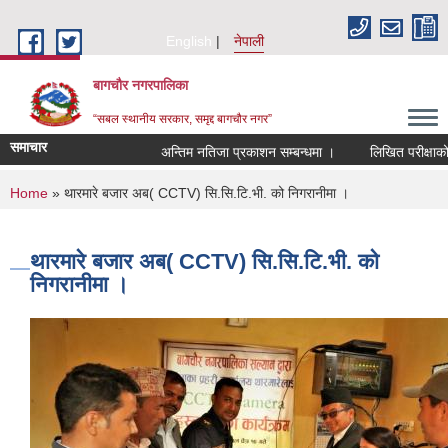
Skip to main content
English
नेपाली
बागचौर नगरपालिका
“सबल स्थानीय सरकार, समृद्द बागचौर नगर”
समाचार
अन्तिम नतिजा प्रकाशन सम्बन्धमा ।
लिखित परीक्षाको नति
You are here
Home
» थारमारे बजार अब( CCTV) सि.सि.टि.भी. को निगरानीमा ।
थारमारे बजार अब( CCTV) सि.सि.टि.भी. को
निगरानीमा ।