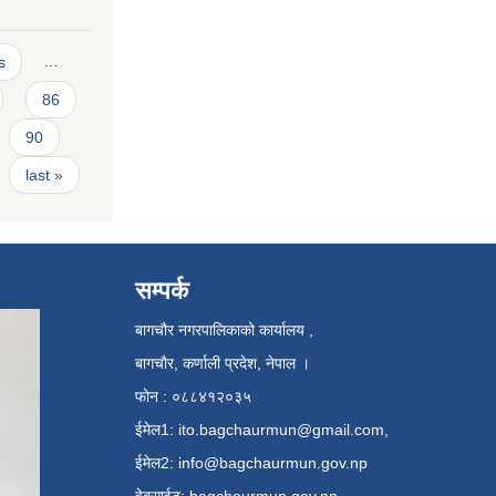
s
…
86
90
last »
सम्पर्क
बागचौर नगरपालिकाको कार्यालय ,
बागचौर, कर्णाली प्रदेश, नेपाल ।
फोन : ०८८४१२०३५
ईमेल1:
ito.bagchaurmun@gmail.com
,
ईमेल2:
info@bagchaurmun.gov.np