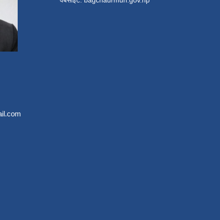
वे‍बसाईट: bagchaurmun.gov.np
il.com