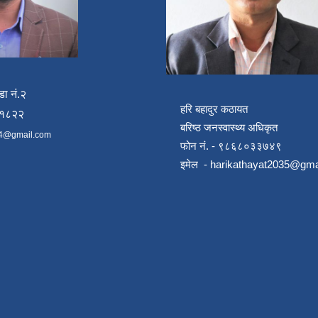
डा नं.२
हरि बहादुर कठायत
४१८२२
बरिष्ठ जनस्वास्थ्य अधिकृत
4@gmail.com
फोन नं. - ९८६८०३३७४९
इमेल -
harikathayat2035@gma