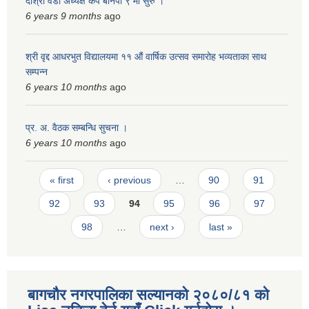
दोश्रो वडा अध्यक्ष कप बानपा ९ मा सुरु ।
6 years 9 months
ago
श्री वृद्द आधरभुत विद्यालयमा ११ औं वार्षिक उत्सव समारोह भव्यताका साथ
सम्पन्न
6 years 10 months
ago
प्र. अ. वैठक सम्बन्धि सुचना ।
6 years 10 months
ago
Pages
« first
‹ previous
…
90
91
92
93
94
95
96
97
98
…
next ›
last »
बागचौर नगरपालिका सल्यानको २०८०/८१ को