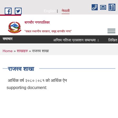
Skip to main content
English
नेपाली
बागचौर नगरपालिका
“सबल स्थानीय सरकार, समृद्द बागचौर नगर”
समाचार
अन्तिम नतिजा प्रकाशन सम्बन्धमा ।
लिखित परी
You are here
Home
»
शाखाहरु
» राजस्व शाखा
राजस्व शाखा
आर्थिक वर्ष २०८०।०८१ को आर्थिक ऐन
supporting document: