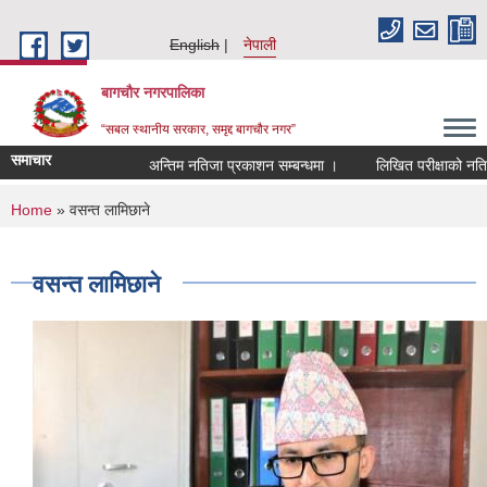
Skip to main content
English
नेपाली
बागचौर नगरपालिका
“सबल स्थानीय सरकार, समृद्द बागचौर नगर”
समाचार
अन्तिम नतिजा प्रकाशन सम्बन्धमा ।
लिखित परीक्षाको नतिजा 
You are here
Home
» वसन्त लामिछाने
वसन्त लामिछाने