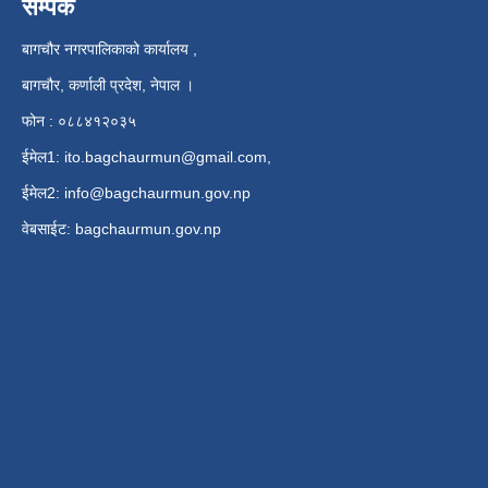
सम्पर्क
बागचौर नगरपालिकाको कार्यालय ,
बागचौर, कर्णाली प्रदेश, नेपाल ।
फोन : ०८८४१२०३५
ईमेल1:
ito.bagchaurmun@gmail.com
,
ईमेल2:
info@bagchaurmun.gov.np
वे‍बसाईट: bagchaurmun.gov.np