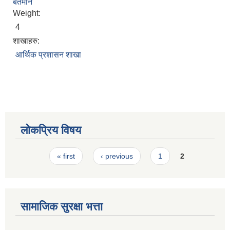
बर्तमान
स्मार्टपालिका बागचौर (Integrated digital profile & smart palika bagchaur)
Weight:
4
शाखाहरु:
आर्थिक प्रशासन शाखा
लोकप्रिय विषय
Pages
« first
‹ previous
1
2
सामाजिक सुरक्षा भत्ता