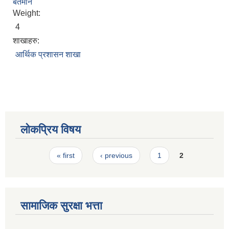
बर्तमान
स्मार्टपालिका बागचौर (Integrated digital profile & smart palika bagchaur)
Weight:
4
शाखाहरु:
आर्थिक प्रशासन शाखा
लोकप्रिय विषय
Pages
« first
‹ previous
1
2
सामाजिक सुरक्षा भत्ता