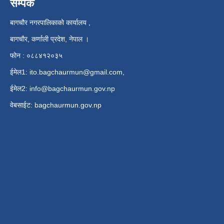
सम्पर्क
बागचौर नगरपालिकाको कार्यालय ,
बागचौर, कर्णाली प्रदेश, नेपाल ।
फोन : ०८८४१२०३५
ईमेल1:
ito.bagchaurmun@gmail.com
,
ईमेल2:
info@bagchaurmun.gov.np
वे‍बसाईट: bagchaurmun.gov.np