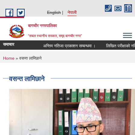
Skip to main content
English
नेपाली
बागचौर नगरपालिका
“सबल स्थानीय सरकार, समृद्द बागचौर नगर”
समाचार
अन्तिम नतिजा प्रकाशन सम्बन्धमा ।
लिखित परीक्षाको नतिज
You are here
Home
» वसन्त लामिछाने
वसन्त लामिछाने