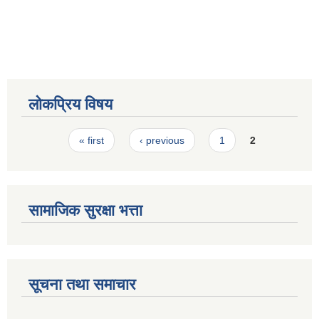
स्मार्टपालिका बागचौर (Integrated digital profile & smart palika bagchaur)
लोकप्रिय विषय
Pages
« first
‹ previous
1
2
सामाजिक सुरक्षा भत्ता
सूचना तथा समाचार