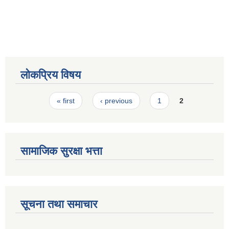
स्मार्टपालिका बागचौर (Integrated digital profile & smart palika bagchaur)
लोकप्रिय विषय
Pages
« first
‹ previous
1
2
सामाजिक सुरक्षा भत्ता
सूचना तथा समाचार