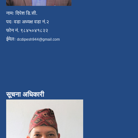
नामः दिपेश डि.सी.
पदः वडा अध्यक्ष वडा नं.२
फोन नं. ९८४५०४१८२२
ईमेलः
dcdipesh944@gmail.com
सूचना अधिकारी