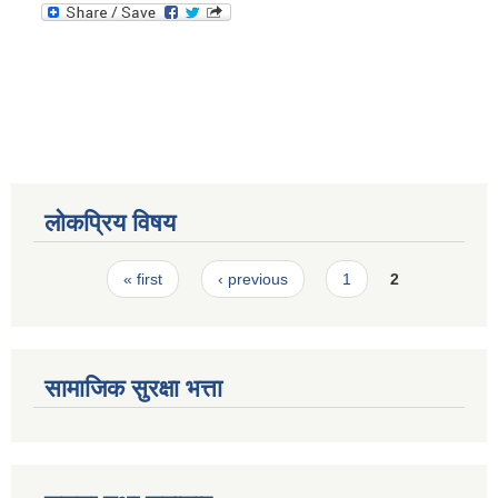
स्मार्टपालिका बागचौर (Integrated digital profile & smart palika bagchaur)
लोकप्रिय विषय
Pages
« first
‹ previous
1
2
सामाजिक सुरक्षा भत्ता