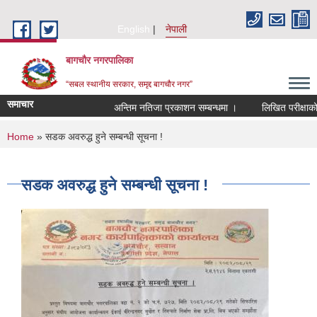
Skip to main content
English
नेपाली
बागचौर नगरपालिका
“सबल स्थानीय सरकार, समृद्द बागचौर नगर”
समाचार
अन्तिम नतिजा प्रकाशन सम्बन्धमा ।
लिखित परीक्षाको न
You are here
Home
» सडक अवरुद्ध हुने सम्बन्धी सूचना !
सडक अवरुद्ध हुने सम्बन्धी सूचना !