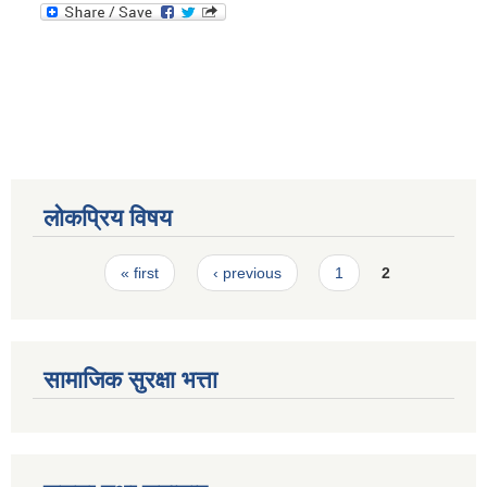
स्मार्टपालिका बागचौर (Integrated digital profile & smart palika bagchaur)
लोकप्रिय विषय
Pages
« first
‹ previous
1
2
सामाजिक सुरक्षा भत्ता