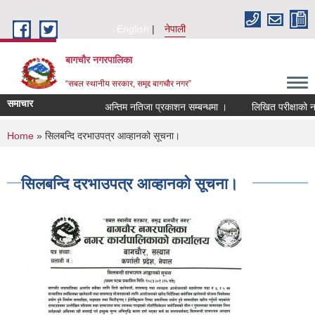
Skip to main content
English
नेपाली
बागचौर नगरपालिका
“सबल स्थानीय सरकार, समृद्द बागचौर नगर”
समाचार
अन्तिम नतिजा प्रकाशन सम्बन्धमा ।
लिखित परीक्षाको नतिज
You are here
Home
» सिलबन्दि दरभाउपत्र आव्हानको सूचना।
सिलबन्दि दरभाउपत्र आव्हानको सूचना।