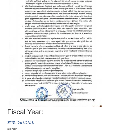
स्मार्टपालिका बागचौर (Integrated digital profile & smart palika bagchaur)
Fiscal Year:
आ.व. २०८२/८३
शाखा: