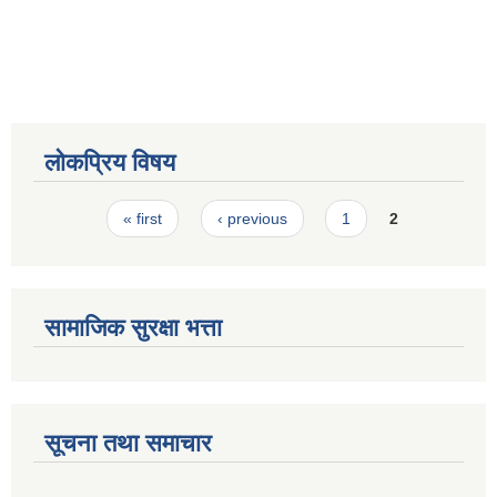
स्मार्टपालिका बागचौर (Integrated digital profile & smart palika bagchaur)
लोकप्रिय विषय
Pages
« first
‹ previous
1
2
सामाजिक सुरक्षा भत्ता
सूचना तथा समाचार