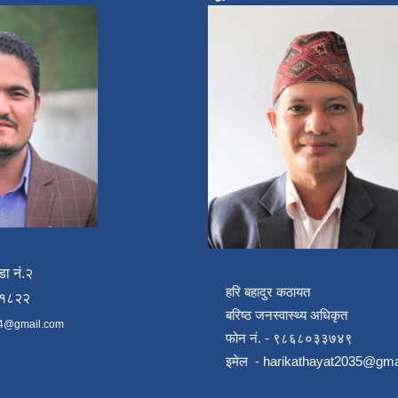
डा नं.२
हरि बहादुर कठायत
४१८२२
बरिष्ठ जनस्वास्थ्य अधिकृत
4@gmail.com
फोन नं. - ९८६८०३३७४९
इमेल -
harikathayat2035@gma