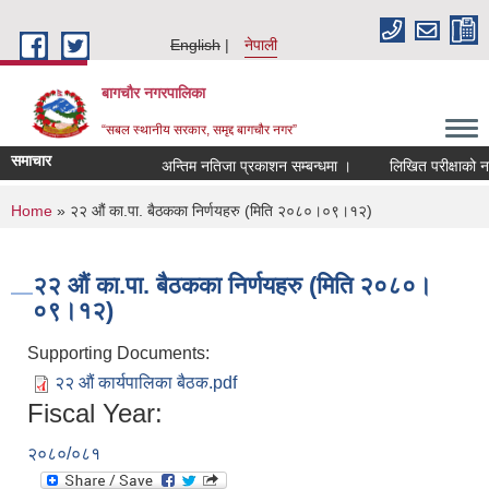
Skip to main content
English
नेपाली
बागचौर नगरपालिका
“सबल स्थानीय सरकार, समृद्द बागचौर नगर”
समाचार
अन्तिम नतिजा प्रकाशन सम्बन्धमा ।
लिखित परीक्षाको नति
You are here
Home
» २२ औं का.पा. बैठकका निर्णयहरु (मिति २०८०।०९।१२)
२२ औं का.पा. बैठकका निर्णयहरु (मिति २०८०।
०९।१२)
Supporting Documents:
२२ औं कार्यपालिका बैठक.pdf
Fiscal Year:
२०८०/०८१