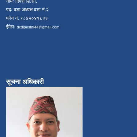
नामः दिपेश डि.सी.
पदः वडा अध्यक्ष वडा नं.२
फोन नं. ९८४५०४१८२२
ईमेलः
dcdipesh944@gmail.com
सूचना अधिकारी