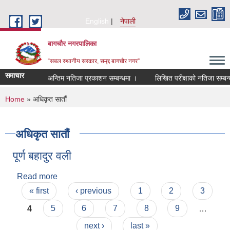
Skip to main content
English
नेपाली
बागचौर नगरपालिका
“सबल स्थानीय सरकार, समृद्द बागचौर नगर”
समाचार
अन्तिम नतिजा प्रकाशन सम्बन्धमा ।
लिखित परीक्षाको नतिजा सम्बन्धम
You are here
Home
» अधिकृत सातौं
अधिकृत सातौं
पूर्ण बहादुर वली
Read more
about पूर्ण बहादुर वली
Pages
« first
‹ previous
1
2
3
4
5
6
7
8
9
…
next ›
last »