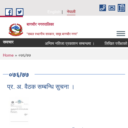
Skip to main content
English
नेपाली
बागचौर नगरपालिका
“सबल स्थानीय सरकार, समृद्द बागचौर नगर”
समाचार
अन्तिम नतिजा प्रकाशन सम्बन्धमा ।
लिखित परीक्षाको नत
You are here
Home
» ०७६/७७
०७६/७७
प्र. अ. वैठक सम्बन्धि सुचना ।