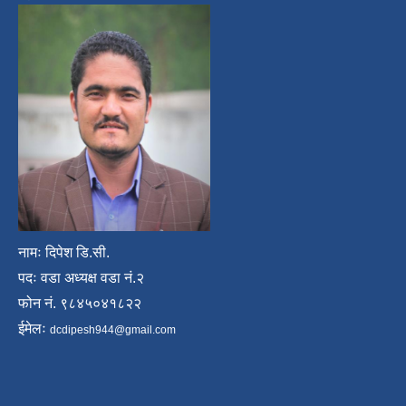
नामः दिपेश डि.सी.
पदः वडा अध्यक्ष वडा नं.२
फोन नं. ९८४५०४१८२२
ईमेलः
dcdipesh944@gmail.com