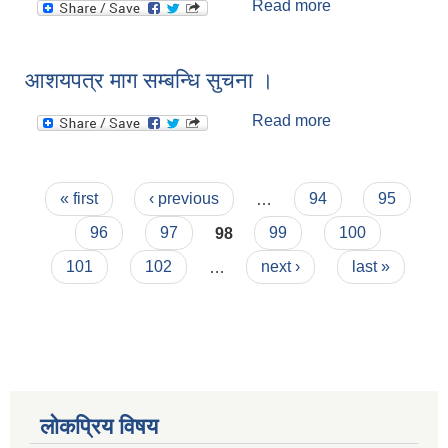
Read more
about प्र. अ. वैठक
सम्बन्धि सुचना ।
आशयपत्र माग सम्बन्धि सुचना ।
Read more
about आशयपत्र
माग सम्बन्धि सुचना
।
Pages
« first
‹ previous
…
94
95
96
97
98
99
100
101
102
…
next ›
last »
लोकप्रिय विषय