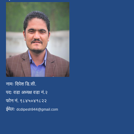
नामः दिपेश डि.सी.
पदः वडा अध्यक्ष वडा नं.२
फोन नं. ९८४५०४१८२२
ईमेलः
dcdipesh944@gmail.com