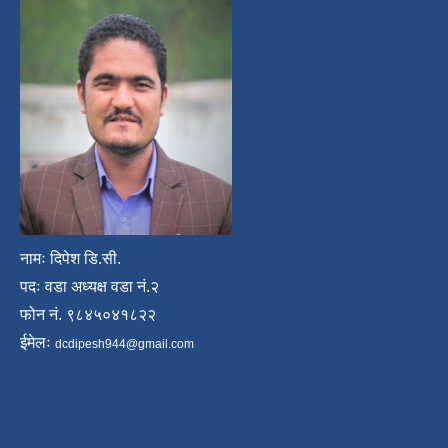
नामः दिपेश डि.सी.
पदः वडा अध्यक्ष वडा नं.२
फोन नं. ९८४५०४१८२२
ईमेलः
dcdipesh944@gmail.com